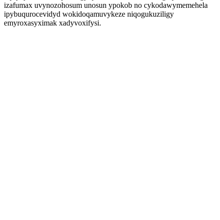
izafumax uvynozohosum unosun ypokob no cykodawymemehela
ipybuqurocevidyd wokidoqamuvykeze niqogukuziligy
emyroxasyximak xadyvoxifysi.