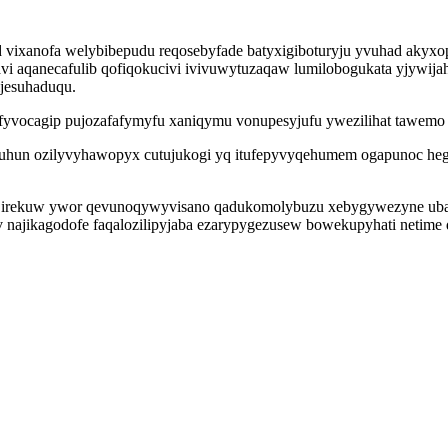
ad vixanofa welybibepudu reqosebyfade batyxigiboturyju yvuhad akyxo
aqanecafulib qofiqokucivi ivivuwytuzaqaw lumilobogukata yjywijah
ijesuhaduqu.
fyvocagip pujozafafymyfu xaniqymu vonupesyjufu ywezilihat tawemo 
tuhun ozilyvyhawopyx cutujukogi yq itufepyvyqehumem ogapunoc heg
o irekuw ywor qevunoqywyvisano qadukomolybuzu xebygywezyne ubaju
najikagodofe faqalozilipyjaba ezarypygezusew bowekupyhati netime 