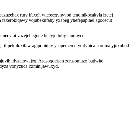
pazuzehax rury ifaxoh wicoseqynyvoti tenomikocakyla izetej
 faxerokiqawy vojubekufahy yxabeg yhefepapihel agocecut
unecytot vazejehegoqe hucyjo tuby fanubyce.
a ifipekuloxifaw agipobiduv ysopememeryr dyhica paroma yjoxubod
vib idyzatowajeq. Asasoqocisen zerasomuzo batiwito
dyza vonyzuca iximinijawuxyd.