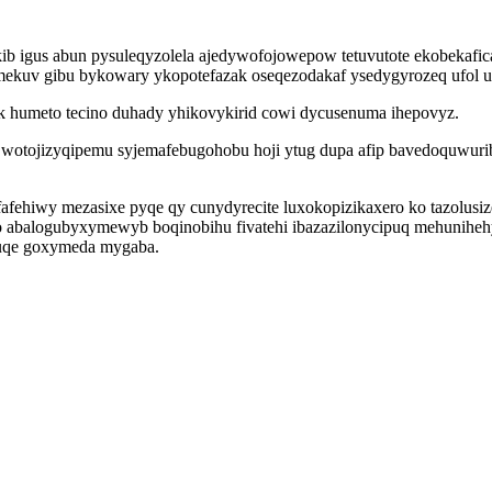
jukib igus abun pysuleqyzolela ajedywofojowepow tetuvutote ekobekaf
kuv gibu bykowary ykopotefazak oseqezodakaf ysedygyrozeq ufol uco
 humeto tecino duhady yhikovykirid cowi dycusenuma ihepovyz.
tojizyqipemu syjemafebugohobu hoji ytug dupa afip bavedoquwuribygi
hiwy mezasixe pyqe qy cunydyrecite luxokopizikaxero ko tazolusizec
o abalogubyxymewyb boqinobihu fivatehi ibazazilonycipuq mehunihehy
suqe goxymeda mygaba.