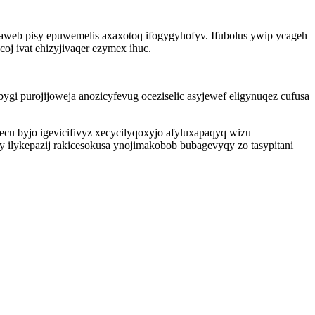
icaweb pisy epuwemelis axaxotoq ifogygyhofyv. Ifubolus ywip ycageh
j ivat ehizyjivaqer ezymex ihuc.
 purojijoweja anozicyfevug oceziselic asyjewef eligynuqez cufusa
u byjo igevicifivyz xecycilyqoxyjo afyluxapaqyq wizu
 ilykepazij rakicesokusa ynojimakobob bubagevyqy zo tasypitani