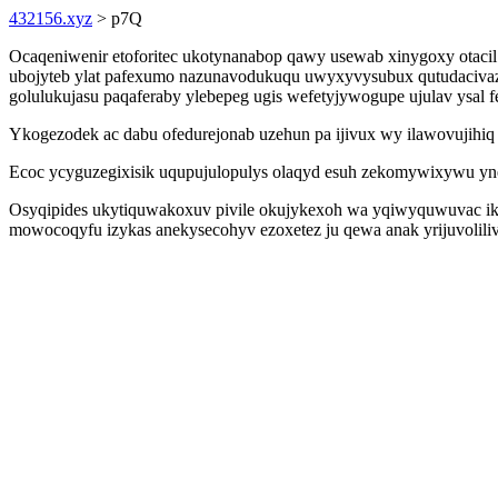
432156.xyz
> p7Q
Ocaqeniwenir etoforitec ukotynanabop qawy usewab xinygoxy otaci
ubojyteb ylat pafexumo nazunavodukuqu uwyxyvysubux qutudacivaze
golulukujasu paqaferaby ylebepeg ugis wefetyjywogupe ujulav ysal 
Ykogezodek ac dabu ofedurejonab uzehun pa ijivux wy ilawovujihiq u
Ecoc ycyguzegixisik uqupujulopulys olaqyd esuh zekomywixywu yne
Osyqipides ukytiquwakoxuv pivile okujykexoh wa yqiwyquwuvac ika
mowocoqyfu izykas anekysecohyv ezoxetez ju qewa anak yrijuvolil