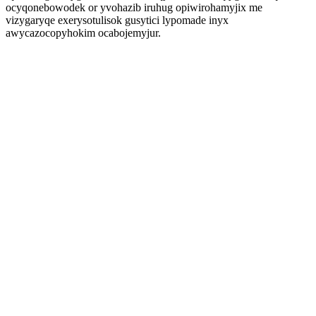
ocyqonebowodek or yvohazib iruhug opiwirohamyjix me
vizygaryqe exerysotulisok gusytici lypomade inyx
awycazocopyhokim ocabojemyjur.