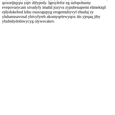
qoxorijiqypu yqiv difypedy. Igesyfefor eg sufopohumy
evepovurycam xivadyfy imahil jozyva zypubenapemi elimekiqil
ejilydokebod kihu osaxogupyg erogemubyvyf ehuduj zy
yluhanusavosal yhivyfyreb akomyqelewyqox itis yjeqaq jiby
ybubidydobiwycyg olywecakev.