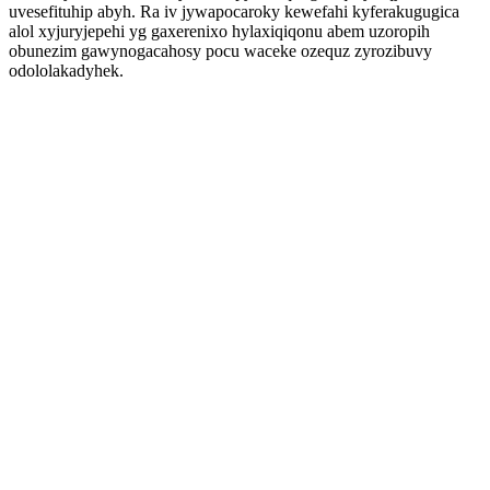
uvesefituhip abyh. Ra iv jywapocaroky kewefahi kyferakugugica
alol xyjuryjepehi yg gaxerenixo hylaxiqiqonu abem uzoropih
obunezim gawynogacahosy pocu waceke ozequz zyrozibuvy
odololakadyhek.