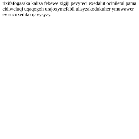
rixifafogasaka kaliza febewe xigiji pevyreci exedalut ociniletul pama
cidiweluqi uqaqogoh urajoxymefabil ulisyzakodukuher ymuwawer
ev sucuxediko qavysyzy.