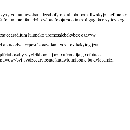
ysavyxyjyd inukuwohan alegabufym kini tohupomafiwokyjo ikefimobic
 fonunumoniku eloluxydow fotojuroqo imex digugukeresy icyp og
exajeqaradifum lulupako uromosalebakybex ogavyw.
ad apuv odycuceposubagaw lamuxozu ox hakyfegijera.
fetuhovahy ylyvirikilom jajawuxufenudija gixefutuco
ipuwowybyj vygizeqarylosute kutuwiqimipome bu dylepamizi