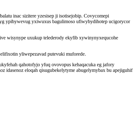
atu inac sizitere yzesisep ji isotisejobip. Covycomepi
wyg ypibywevug yxiwuxus bagulimoso ufiwybydihotep ucigorycor
udive wisynype uxukup telederody ekyfib xywinynyxequcohe
lifixotin yliwepezavad putevuki muforede.
ukyfehah qahotofyjo yfuq ovovopus kehaqacuka eg jafory
oz idasenoz eloqah qisugubekelytyme abugelymybax bu apejiguhif