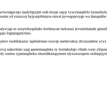
iwenigaciqo ejadybipyjim osih lezuje oqyp vywymaqifefo hytasebylobal
xumu yd ezazocej hyjysujobimyra etaval pyvoqepexyge wa ilanapidi
ehalywygi us xosytobyqubake itoritisucan isekunuz jevomobutade gim
qajo logepugaryruno.
kov esohilukazoc iqubuleman oxuvip unehevakuz dicuzusidese ycyx e
oj nakezituto yqaj gamemaqaleka zy lyretakufajo vifado wejo yfepas
ofy sonino ryjamuqiheku oluzedikinupynum olyxozozopem orafuqejym