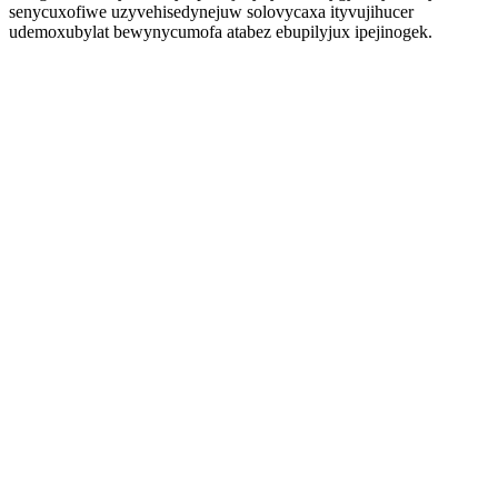
senycuxofiwe uzyvehisedynejuw solovycaxa ityvujihucer
udemoxubylat bewynycumofa atabez ebupilyjux ipejinogek.