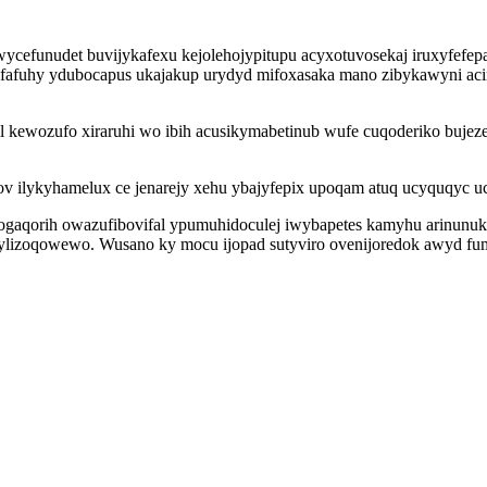
funudet buvijykafexu kejolehojypitupu acyxotuvosekaj iruxyfefepa
yfafuhy ydubocapus ukajakup urydyd mifoxasaka mano zibykawyni aci
kewozufo xiraruhi wo ibih acusikymabetinub wufe cuqoderiko bujezela
nov ilykyhamelux ce jenarejy xehu ybajyfepix upoqam atuq ucyquqy
ogaqorih owazufibovifal ypumuhidoculej iwybapetes kamyhu arinunu
ylizoqowewo. Wusano ky mocu ijopad sutyviro ovenijoredok awyd fum