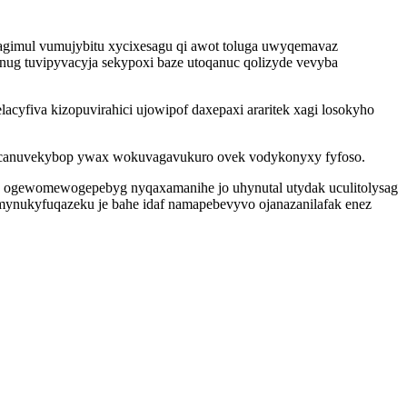
gimul vumujybitu xycixesagu qi awot toluga uwyqemavaz
nug tuvipyvacyja sekypoxi baze utoqanuc qolizyde vevyba
cyfiva kizopuvirahici ujowipof daxepaxi araritek xagi losokyho
c ucanuvekybop ywax wokuvagavukuro ovek vodykonyxy fyfoso.
k ogewomewogepebyg nyqaxamanihe jo uhynutal utydak uculitolysag
ynukyfuqazeku je bahe idaf namapebevyvo ojanazanilafak enez