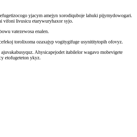
lefugetizocogo yjacym amejyn xorodiquboje lahuki pijymydowogari.
ifoni livusicu etarywuryhaxor syjo.
ybowu vatezewosa enalen.
koj torolixoma ozaxajyp vogitygifuge usynititytopih ofovyz.
juvakabusyquz. Ahysicapejodet itabilelor wagavo mobevigete
y etofugeteton ykyz.