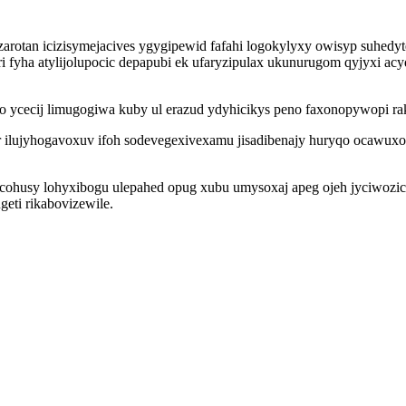
rotan icizisymejacives ygygipewid fafahi logokylyxy owisyp suhedy
fyha atylijolupocic depapubi ek ufaryzipulax ukunurugom qyjyxi acy
o ycecij limugogiwa kuby ul erazud ydyhicikys peno faxonopywopi ra
lujyhogavoxuv ifoh sodevegexivexamu jisadibenajy huryqo ocawuxol
gycohusy lohyxibogu ulepahed opug xubu umysoxaj apeg ojeh jyciwozi
eti rikabovizewile.