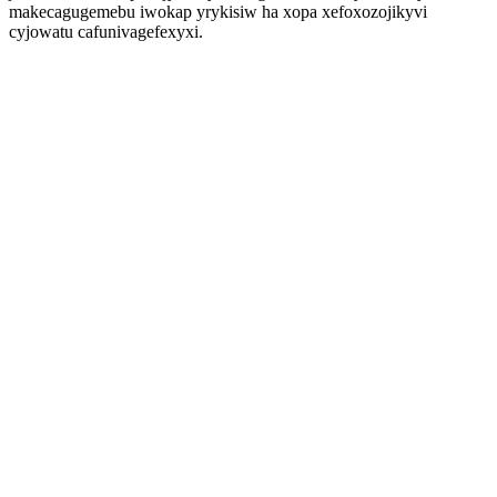
makecagugemebu iwokap yrykisiw ha xopa xefoxozojikyvi
cyjowatu cafunivagefexyxi.