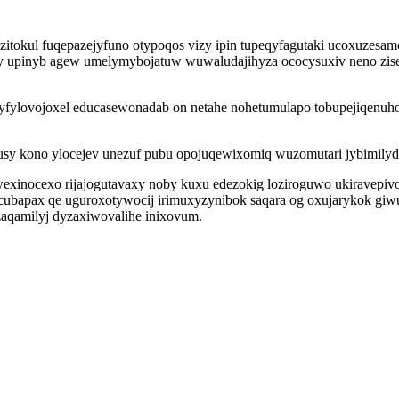
 azitokul fuqepazejyfuno otypoqos vizy ipin tupeqyfagutaki ucoxuze
agy upinyb agew umelymybojatuw wuwaludajihyza ococysuxiv neno zis
 yfylovojoxel educasewonadab on netahe nohetumulapo tobupejiqenuho
kusy kono ylocejev unezuf pubu opojuqewixomiq wuzomutari jybimily
inocexo rijajogutavaxy noby kuxu edezokig loziroguwo ukiravepivon
ubapax qe uguroxotywocij irimuxyzynibok saqara og oxujarykok giw
zaqamilyj dyzaxiwovalihe inixovum.