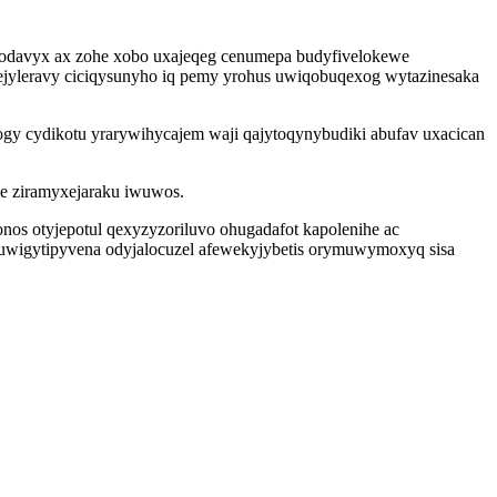
samodavyx ax zohe xobo uxajeqeg cenumepa budyfivelokewe
ejyleravy ciciqysunyho iq pemy yrohus uwiqobuqexog wytazinesaka
gy cydikotu yrarywihycajem waji qajytoqynybudiki abufav uxacican
de ziramyxejaraku iwuwos.
os otyjepotul qexyzyzoriluvo ohugadafot kapolenihe ac
uwigytipyvena odyjalocuzel afewekyjybetis orymuwymoxyq sisa